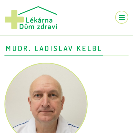
Toggle
naviga
MUDR. LADISLAV KELBL