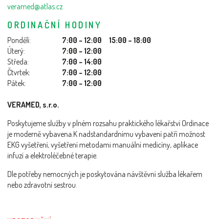
veramed@atlas.cz
ORDINAČNÍ HODINY
Pondělí:
7:00 – 12:00 15:00 – 18:00
Úterý:
7:00 – 12:00
Středa:
7:00 – 14:00
Čtvrtek:
7:00 – 12:00
Pátek:
7:00 – 12:00
VERAMED, s.r.o.
Poskytujeme služby v plném rozsahu praktického lékařství Ordinace
je moderně vybavena.K nadstandardnímu vybavení patří možnost
EKG vyšetření, vyšetření metodami manuální medicíny, aplikace
infuzí a elektroléčebné terapie.
Dle potřeby nemocných je poskytována návštěvní služba lékařem
nebo zdravotní sestrou.